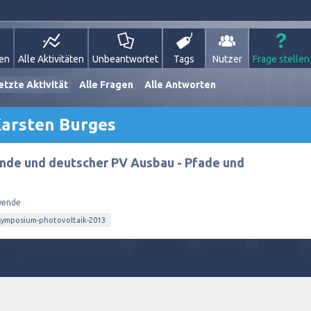
gen
Alle Aktivitäten
Unbeantwortet
Tags
Nutzer
Frage stellen
etzte Aktivität
Alle Fragen
Alle Antworten
Karsten Burges
nde und deutscher PV Ausbau - Pfade und
wende
symposium-photovoltaik-2013