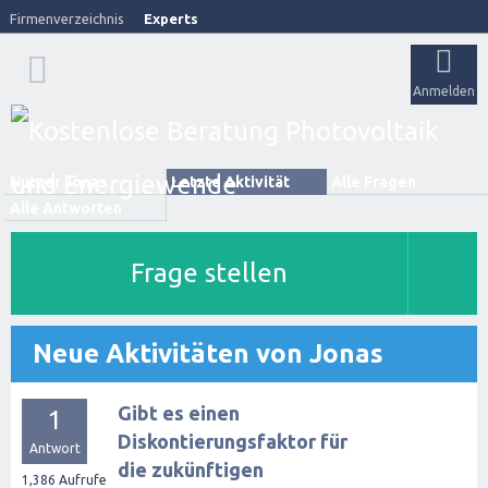
Firmenverzeichnis
Experts
Anmelden
Nutzer Jonas
Letzte Aktivität
Alle Fragen
Alle Antworten
Frage stellen
Neue Aktivitäten von Jonas
Gibt es einen
1
Diskontierungsfaktor für
Antwort
die zukünftigen
1,386
Aufrufe