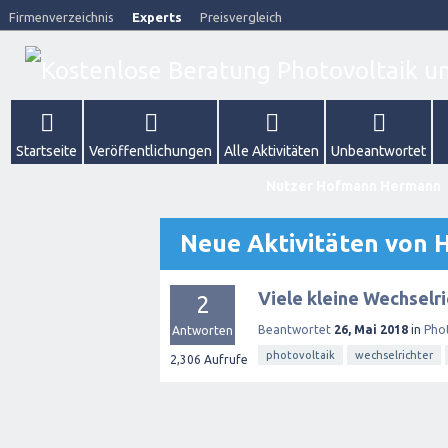
Firmenverzeichnis
Experts
Preisvergleich
Startseite
Veröffentlichungen
Alle Aktivitäten
Unbeantwortet
Nutzer Hofmann Hermann
Neue Aktivitäten von
Viele kleine Wechselr
2
Beantwortet
26, Mai 2018
in
Pho
Antworten
photovoltaik
wechselrichter
2,306
Aufrufe