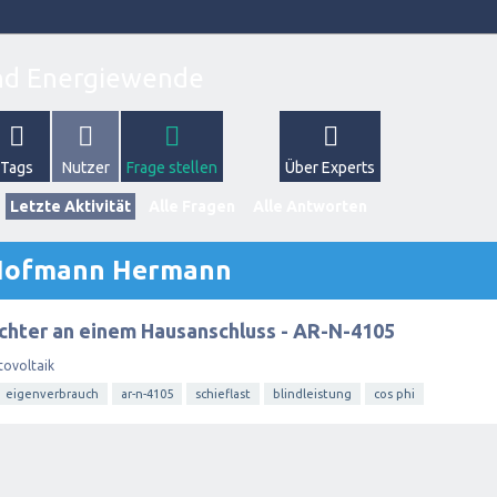
Tags
Nutzer
Frage stellen
Über Experts
Letzte Aktivität
Alle Fragen
Alle Antworten
 Hofmann Hermann
ichter an einem Hausanschluss - AR-N-4105
tovoltaik
eigenverbrauch
ar-n-4105
schieflast
blindleistung
cos phi