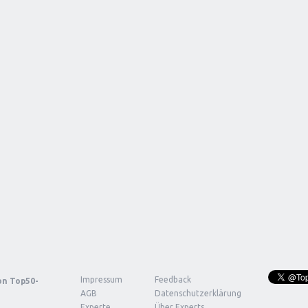
Impressum
Feedback
von
Top50-
AGB
Datenschutzerklärung
Experte
Über Experts