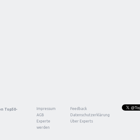
Impressum
Feedback
von
Top50-
AGB
Datenschutzerklärung
Experte
Über Experts
werden