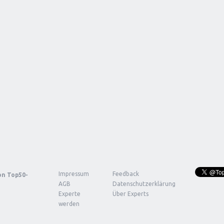
Impressum
Feedback
von
Top50-
AGB
Datenschutzerklärung
Experte
Über Experts
werden