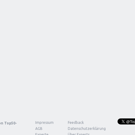
Impressum
Feedback
von
Top50-
AGB
Datenschutzerklärung
Experte
Über Experts