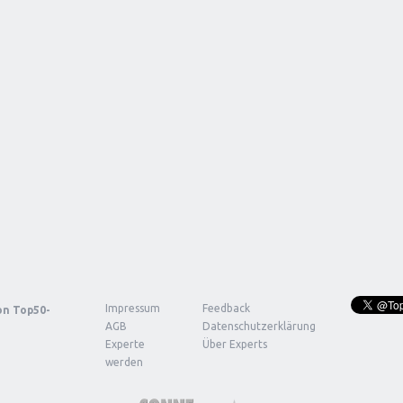
Impressum
Feedback
von
Top50-
AGB
Datenschutzerklärung
Experte
Über Experts
werden