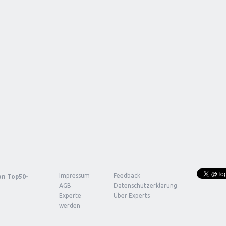
Impressum
Feedback
von
Top50-
AGB
Datenschutzerklärung
Experte
Über Experts
werden