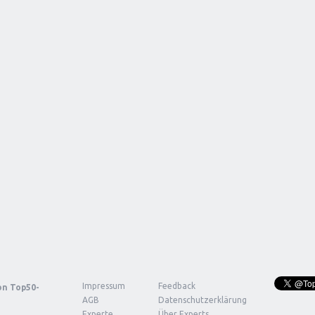
Impressum
Feedback
von
Top50-
AGB
Datenschutzerklärung
Experte
Über Experts