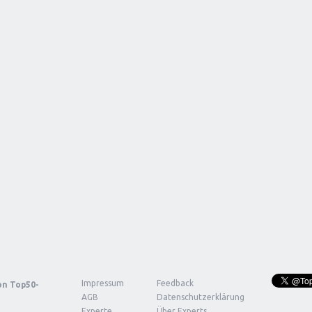
Impressum
Feedback
von
Top50-
AGB
Datenschutzerklärung
Experte
Über Experts