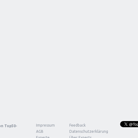
Impressum
Feedback
von
Top50-
AGB
Datenschutzerklärung
Experte
Über Experts