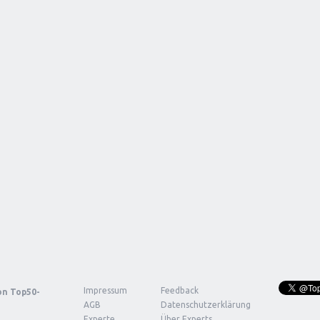
Impressum
Feedback
von
Top50-
AGB
Datenschutzerklärung
Experte
Über Experts