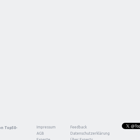
Impressum
Feedback
von
Top50-
AGB
Datenschutzerklärung
Experte
Über Experts