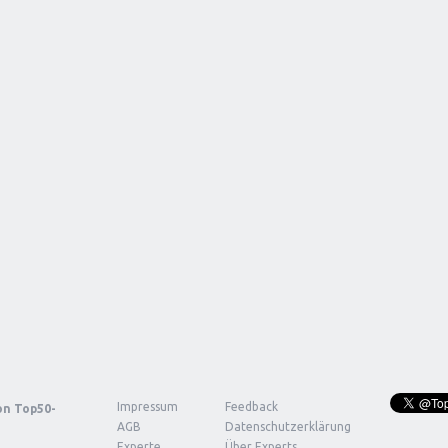
Impressum
Feedback
von
Top50-
AGB
Datenschutzerklärung
Experte
Über Experts