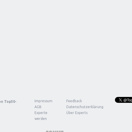
Impressum
Feedback
von
Top50-
AGB
Datenschutzerklärung
Experte
Über Experts
werden