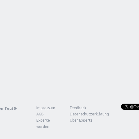
Impressum
Feedback
von
Top50-
AGB
Datenschutzerklärung
Experte
Über Experts
werden