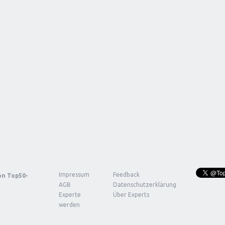
Impressum
Feedback
von
Top50-
AGB
Datenschutzerklärung
Experte
Über Experts
werden