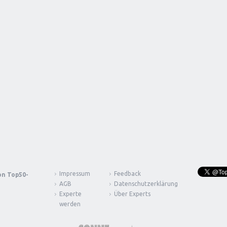
Impressum
Feedback
von
Top50-
AGB
Datenschutzerklärung
Experte
Über Experts
werden