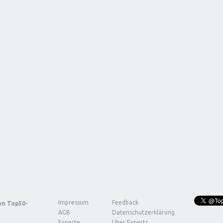
Impressum
Feedback
von
Top50-
AGB
Datenschutzerklärung
Experte
Über Experts