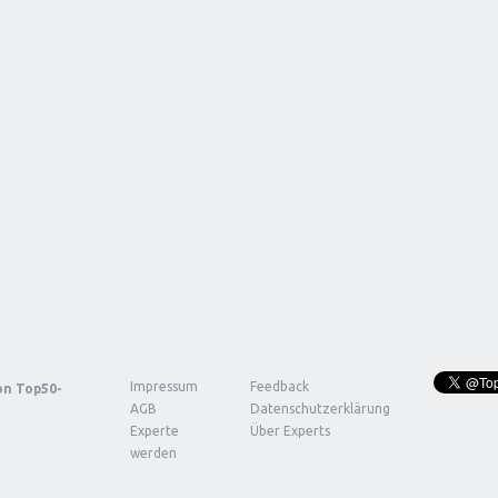
Impressum
Feedback
von
Top50-
AGB
Datenschutzerklärung
Experte
Über Experts
werden