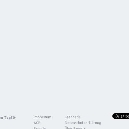
Impressum
Feedback
von
Top50-
AGB
Datenschutzerklärung
Experte
Über Experts