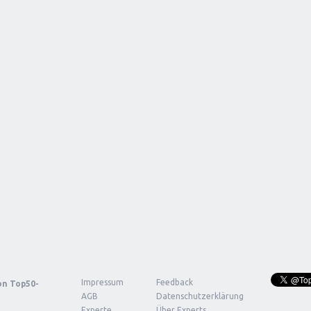
Impressum
Feedback
von
Top50-
AGB
Datenschutzerklärung
Experte
Über Experts