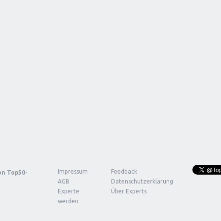
Impressum
Feedback
von
Top50-
AGB
Datenschutzerklärung
Experte
Über Experts
werden