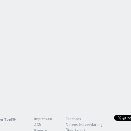
Impressum
Feedback
von
Top50-
AGB
Datenschutzerklärung
Experte
Über Experts