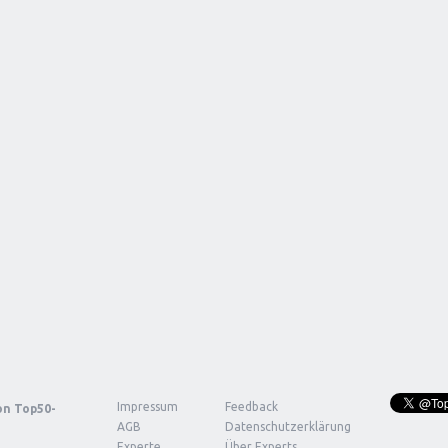
Impressum
Feedback
von
Top50-
AGB
Datenschutzerklärung
Experte
Über Experts