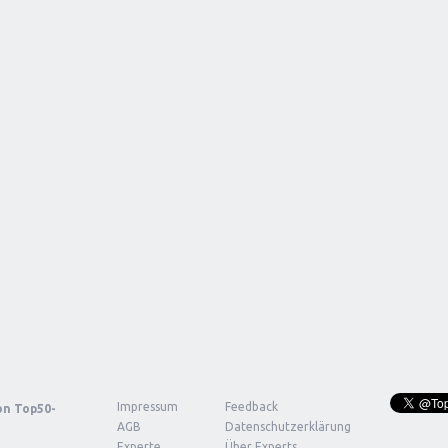
Impressum
Feedback
von
Top50-
AGB
Datenschutzerklärung
Experte
Über Experts