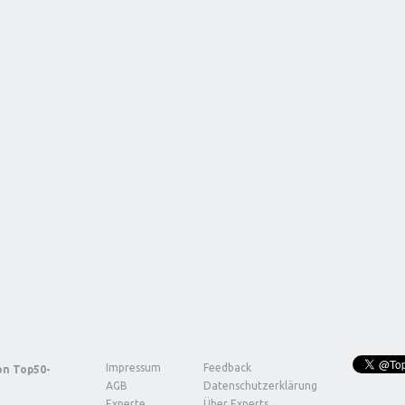
Impressum
Feedback
von
Top50-
AGB
Datenschutzerklärung
Experte
Über Experts