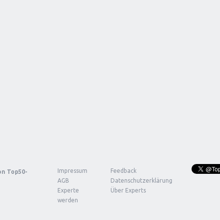
Impressum
Feedback
von
Top50-
AGB
Datenschutzerklärung
Experte
Über Experts
werden