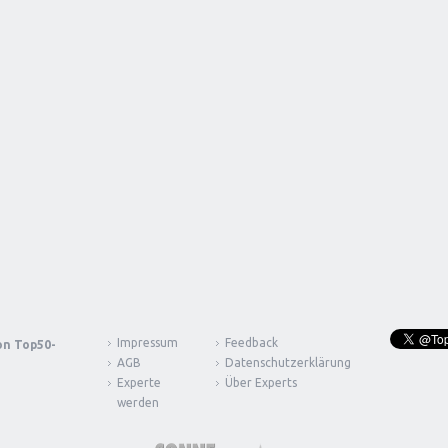
Impressum
Feedback
von
Top50-
AGB
Datenschutzerklärung
Experte
Über Experts
werden