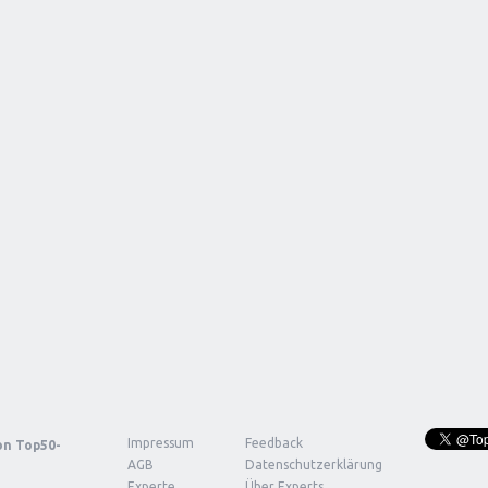
Impressum
Feedback
von
Top50-
AGB
Datenschutzerklärung
Experte
Über Experts