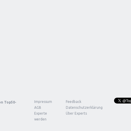
Impressum
Feedback
von
Top50-
AGB
Datenschutzerklärung
Experte
Über Experts
werden