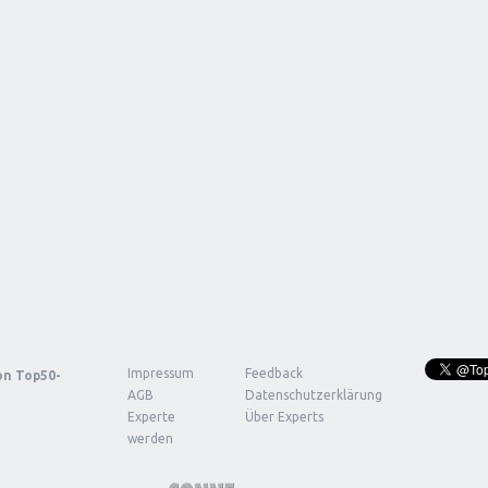
Impressum
Feedback
von
Top50-
AGB
Datenschutzerklärung
Experte
Über Experts
werden