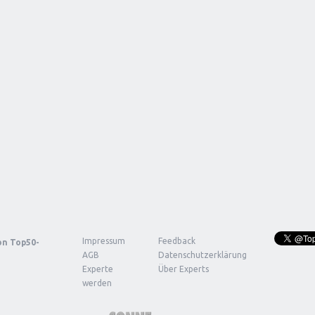
Impressum
Feedback
von
Top50-
AGB
Datenschutzerklärung
Experte
Über Experts
werden