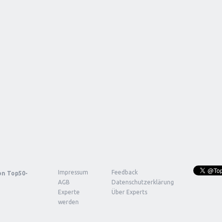
Impressum
Feedback
von
Top50-
AGB
Datenschutzerklärung
Experte
Über Experts
werden