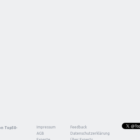
Impressum
Feedback
von
Top50-
AGB
Datenschutzerklärung
Experte
Über Experts