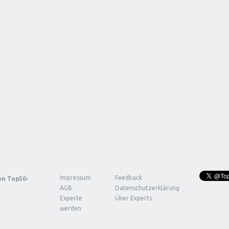
Impressum
Feedback
von
Top50-
AGB
Datenschutzerklärung
Experte
Über Experts
werden