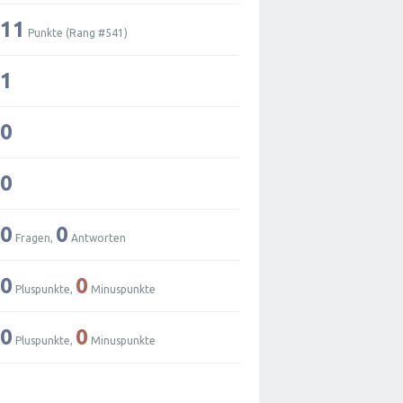
11
Punkte (Rang #
541
)
1
0
0
0
0
Fragen,
Antworten
0
0
Pluspunkte,
Minuspunkte
0
0
Pluspunkte,
Minuspunkte