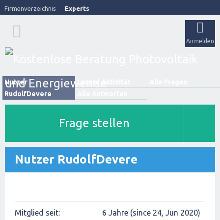
Firmenverzeichnis
Experts
Anmelden
Nutzer
Letzte Aktivität
Alle Fragen
RudolfDevere
Alle Antworten
Frage stellen
Nutzer RudolfDevere
Mitglied seit:
6 Jahre (since 24, Jun 2020)