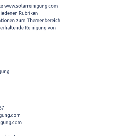
ite www.solarreinigung.com
chiedenen Rubriken
ationen zum Themenbereich
terhaltende Reinigung von
igung
87
igung.com
nigung.com