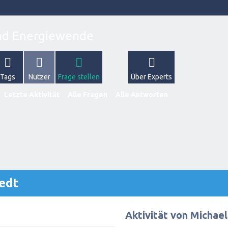
Tags
Nutzer
Frage stellen
Über Experts
Letzte Aktivität
Alle Fragen
Alle Antworten
edt
Aktivität von Michae