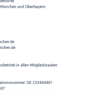
behörde
 München und Oberbayern
nchen.de
nchen.de
betrieb in allen Mitgliedstaaten
kationsnummer: DE 233444401
307