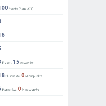
100
Punkte (Rang #
71
)
0
16
5
3
15
Fragen,
Antworten
18
0
Pluspunkte,
Minuspunkte
5
0
Pluspunkte,
Minuspunkte