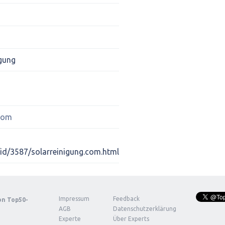
igung
.com
/id/3587/solarreinigung.com.html
Impressum
Feedback
von
Top50-
AGB
Datenschutzerklärung
Experte
Über Experts