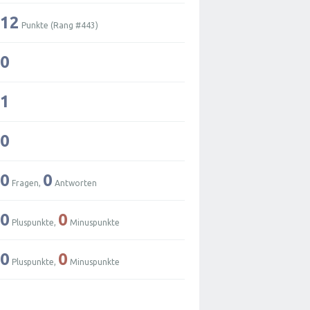
12
Punkte (Rang #
443
)
0
1
0
0
0
Fragen,
Antworten
0
0
Pluspunkte,
Minuspunkte
0
0
Pluspunkte,
Minuspunkte