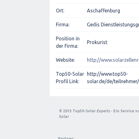
Ort:
Aschaffenburg
Firma:
Gedis Dienstleistungsg
Position in
Prokurist
der Firma:
Website:
http://www.solarzellen
Top50-Solar
http://www.top50-
Profil Link:
solar.de/de/teilnehmer
© 2013 Top50-Solar
Experts
- Ein Service 
Solar
Partner: