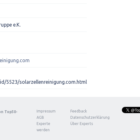
ruppe e.K.
reinigung.com
/id/5523/solarzellenreinigung.com.html
Impressum
Feedback
von
Top50-
AGB
Datenschutzerklärung
Experte
Über Experts
werden