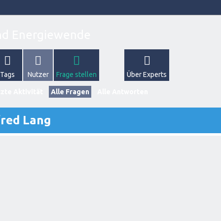
Tags
Nutzer
Frage stellen
Über Experts
zte Aktivität
Alle Fragen
Alle Antworten
fred Lang