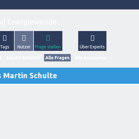
Tags
Nutzer
Frage stellen
Über Experts
e
Letzte Aktivität
Alle Fragen
Alle Antworten
s Martin Schulte