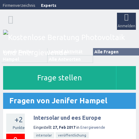
Firmenverzeichnis
Experts
Anmelden
Nutzer Jenifer
Letzte Aktivität
Alle Fragen
Hampel
Alle Antworten
Frage stellen
Fragen von Jenifer Hampel
Intersolar und ees Europe
+2
Eingestellt
27, Feb 2017
in
Energiewende
Punkte
intersolar
veröffentlichung