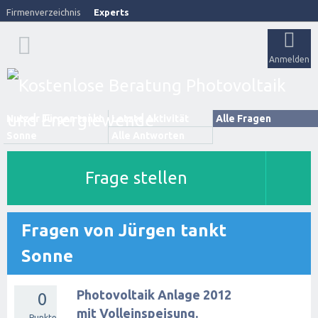
Firmenverzeichnis
Experts
Anmelden
Nutzer Jürgen tankt
Letzte Aktivität
Alle Fragen
Sonne
Alle Antworten
Frage stellen
Fragen von Jürgen tankt
Sonne
Photovoltaik Anlage 2012
0
mit Volleinspeisung.
Punkte