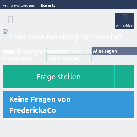
Firmenverzeichnis
Experts
Anmelden
Nutzer
Letzte Aktivität
Alle Fragen
FrederickaCo
Alle Antworten
Frage stellen
Keine Fragen von
FrederickaCo