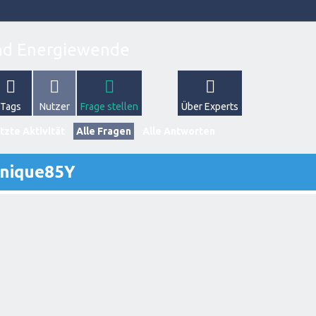
Tags
Nutzer
Frage stellen
Über Experts
tzte Aktivität
Alle Fragen
Alle Antworten
inique85Y