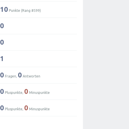
10
Punkte (Rang #
599
)
0
0
1
0
0
Fragen,
Antworten
0
0
Pluspunkte,
Minuspunkte
0
0
Pluspunkte,
Minuspunkte