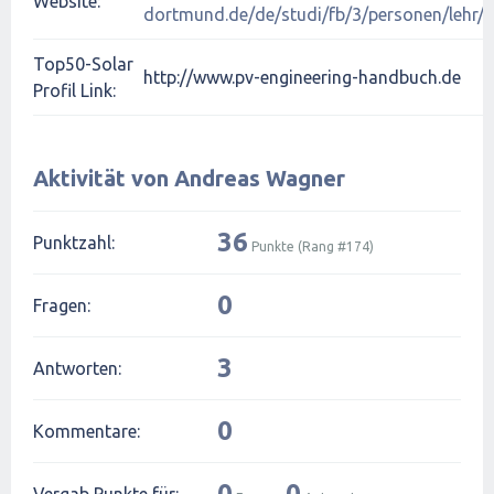
Website:
dortmund.de/de/studi/fb/3/personen/lehr/
Top50-Solar
http://www.pv-engineering-handbuch.de
Profil Link:
Aktivität von Andreas Wagner
36
Punktzahl:
Punkte (Rang #
174
)
0
Fragen:
3
Antworten:
0
Kommentare:
0
0
Vergab Punkte für: