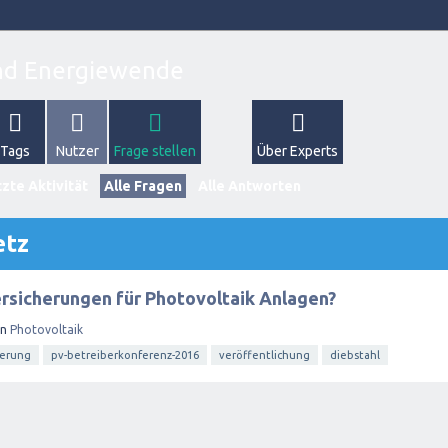
Tags
Nutzer
Frage stellen
Über Experts
zte Aktivität
Alle Fragen
Alle Antworten
etz
rsicherungen für Photovoltaik Anlagen?
in
Photovoltaik
herung
pv-betreiberkonferenz-2016
veröffentlichung
diebstahl