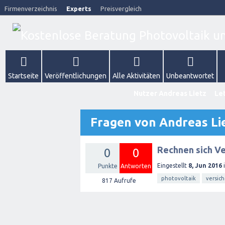
Firmenverzeichnis
Experts
Preisvergleich
Startseite
Veröffentlichungen
Alle Aktivitäten
Unbeantwortet
Nutzer Andreas Lietz
Let
Fragen von Andreas Li
Rechnen sich Ve
0
0
Eingestellt
8, Jun 2016
Punkte
Antworten
photovoltaik
versic
817
Aufrufe